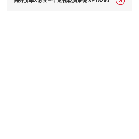
高分辨率X射线三维透视检测系统 XPT8200
联系我们
若有什么疑问，请联系我们哦！
了解更多
关于我们
了解卓茂